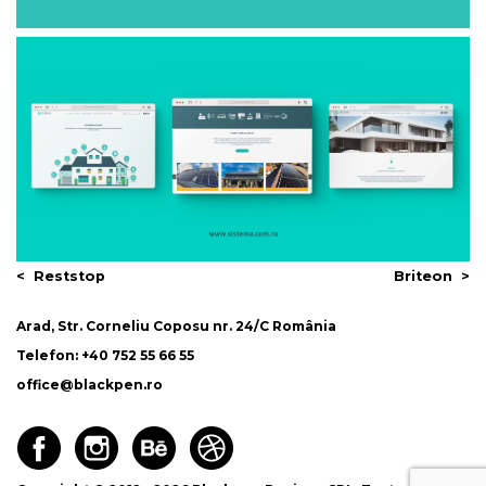
Navigare
Reststop
Briteon
în
Arad, Str. Corneliu Coposu nr. 24/C România
articole
Telefon: +40 752 55 66 55
office@blackpen.ro