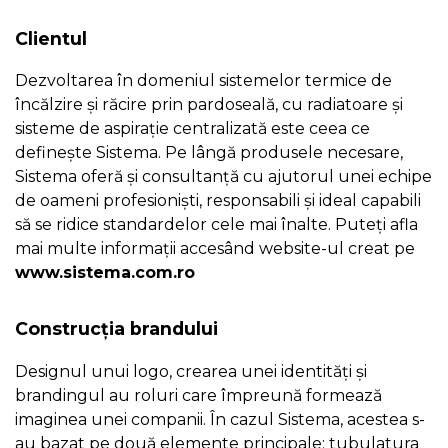
Clientul
Copyright © 2012 - 2026 Blackpen Designs SRL, Toate
Dezvoltarea în domeniul sistemelor termice de
drepturile rezervate
încălzire și răcire prin pardoseală, cu radiatoare și
sisteme de aspirație centralizată este ceea ce
definește Sistema. Pe lângă produsele necesare,
Sistema oferă și consultanță cu ajutorul unei echipe
de oameni profesioniști, responsabili și ideal capabili
să se ridice standardelor cele mai înalte. Puteți afla
mai multe informații accesând website-ul creat pe
www.sistema.com.ro
Construcția brandului
Designul unui logo, crearea unei identități și
brandingul au roluri care împreună formează
imaginea unei companii. În cazul Sistema, acestea s-
au bazat pe două elemente principale: tubulatura