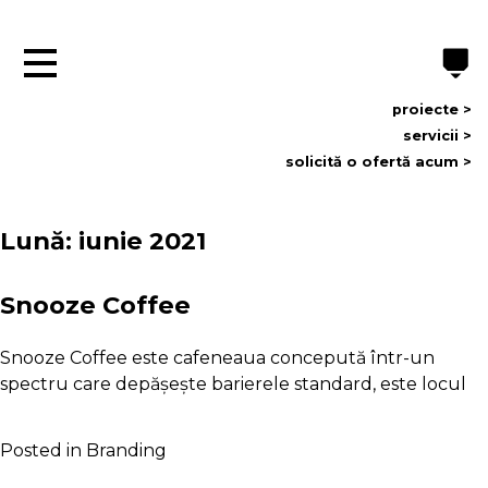
×
proiecte >
servicii >
ACASĂ
solicită o ofertă acum >
DESPRE NOI
SERVICII
Lună:
iunie 2021
PROIECTE
CONTACT
Snooze Coffee
EN
RO
Snooze Coffee este cafeneaua concepută într-un
spectru care depășește barierele standard, este locul
office@blackpen.ro
Telefon: +40 752 55 66 55
Posted in
Branding
Arad, Str. Corneliu Coposu nr. 24/C Romania