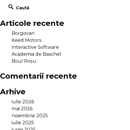
Articole recente
Copyright © 2012 - 2026 Blackpen Designs SRL, Toate
drepturile rezervate
Borgovan
Keed Motors
Interactive Software
Academia de Baschet
Boul Roșu
Comentarii recente
Arhive
iulie 2026
mai 2026
noiembrie 2025
iulie 2025
iunie 2025