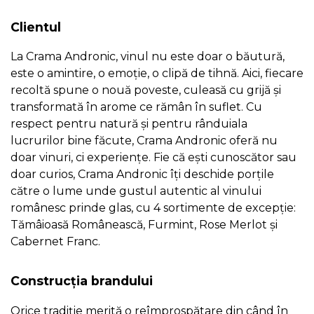
Clientul
Copyright © 2012 - 2026 Blackpen Designs SRL, Toate
La Crama Andronic, vinul nu este doar o băutură,
drepturile rezervate
este o amintire, o emoție, o clipă de tihnă. Aici, fiecare
recoltă spune o nouă poveste, culeasă cu grijă și
transformată în arome ce rămân în suflet. Cu
respect pentru natură și pentru rânduiala
lucrurilor bine făcute, Crama Andronic oferă nu
doar vinuri, ci experiențe. Fie că ești cunoscător sau
doar curios, Crama Andronic îți deschide porțile
către o lume unde gustul autentic al vinului
românesc prinde glas, cu 4 sortimente de excepție:
Tămâioasă Românească, Furmint, Rose Merlot și
Cabernet Franc.
Construcția brandului
Orice tradiție merită o reîmprospătare din când în